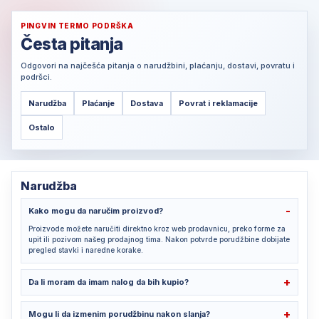
PINGVIN TERMO PODRŠKA
Česta pitanja
Odgovori na najčešća pitanja o narudžbini, plaćanju, dostavi, povratu i
podršci.
Narudžba
Plaćanje
Dostava
Povrat i reklamacije
Ostalo
Narudžba
Kako mogu da naručim proizvod?
Proizvode možete naručiti direktno kroz web prodavnicu, preko forme za
upit ili pozivom našeg prodajnog tima. Nakon potvrde porudžbine dobijate
pregled stavki i naredne korake.
Da li moram da imam nalog da bih kupio?
Mogu li da izmenim porudžbinu nakon slanja?