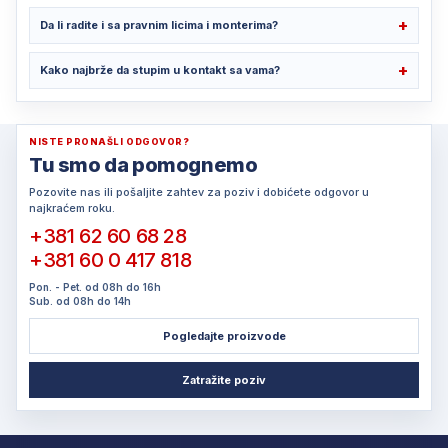
Da li radite i sa pravnim licima i monterima?
Kako najbrže da stupim u kontakt sa vama?
NISTE PRONAŠLI ODGOVOR?
Tu smo da pomognemo
Pozovite nas ili pošaljite zahtev za poziv i dobićete odgovor u
najkraćem roku.
+381 62 60 68 28
+381 60 0 417 818
Pon. - Pet. od 08h do 16h
Sub. od 08h do 14h
Pogledajte proizvode
Zatražite poziv