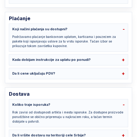
Plaćanje
Koji načini plaćanja su dostupni?
Podržavamo plaćanje bankovnom uplatom, karticama i pouzećem za
pakete koji ispunjavaju uslove za tu vrstu isporuke. Tačan izbor se
prikazuje tokom završetka kupovine.
Kada dobijam instrukcije za uplatu po ponudi?
Da li cene uključuju PDV?
Dostava
Koliko traje isporuka?
Rok zavisi od dostupnosti artikla i mesta isporuke. Za dostupne proizvode
porudžbine se obično pripremaju u najkraćem roku, a tačan termin
dobijate u potvrdi.
Da li vršite dostavu na teritoriji cele Srbije?