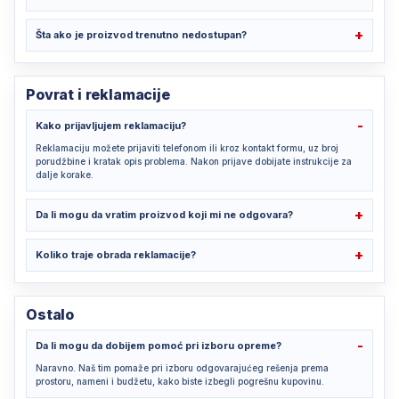
Šta ako je proizvod trenutno nedostupan?
Povrat i reklamacije
Kako prijavljujem reklamaciju?
Reklamaciju možete prijaviti telefonom ili kroz kontakt formu, uz broj
porudžbine i kratak opis problema. Nakon prijave dobijate instrukcije za
dalje korake.
Da li mogu da vratim proizvod koji mi ne odgovara?
Koliko traje obrada reklamacije?
Ostalo
Da li mogu da dobijem pomoć pri izboru opreme?
Naravno. Naš tim pomaže pri izboru odgovarajućeg rešenja prema
prostoru, nameni i budžetu, kako biste izbegli pogrešnu kupovinu.