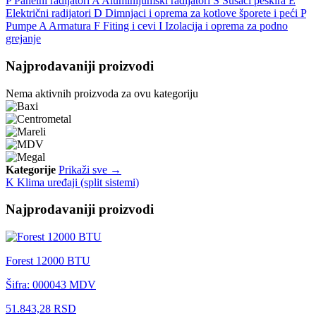
P
Panelni radijatori
A
Aluminijumski radijatori
S
Sušači peškira
E
Električni radijatori
D
Dimnjaci i oprema za kotlove šporete i peći
P
Pumpe
A
Armatura
F
Fiting i cevi
I
Izolacija i oprema za podno
grejanje
Najprodavaniji proizvodi
Nema aktivnih proizvoda za ovu kategoriju
Kategorije
Prikaži sve →
K
Klima uređaji (split sistemi)
Najprodavaniji proizvodi
Forest 12000 BTU
Šifra: 000043
MDV
51.843,28 RSD