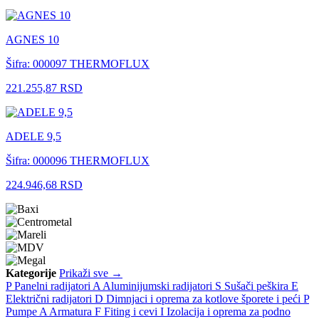
AGNES 10
Šifra: 000097
THERMOFLUX
221.255,87 RSD
ADELE 9,5
Šifra: 000096
THERMOFLUX
224.946,68 RSD
Kategorije
Prikaži sve →
P
Panelni radijatori
A
Aluminijumski radijatori
S
Sušači peškira
E
Električni radijatori
D
Dimnjaci i oprema za kotlove šporete i peći
P
Pumpe
A
Armatura
F
Fiting i cevi
I
Izolacija i oprema za podno