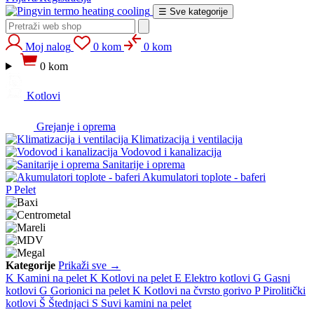
heating
cooling
☰
Sve kategorije
Moj nalog
0 kom
0 kom
0 kom
Kotlovi
Grejanje i oprema
Klimatizacija i ventilacija
Vodovod i kanalizacija
Sanitarije i oprema
Akumulatori toplote - baferi
P
Pelet
Kategorije
Prikaži sve →
K
Kamini na pelet
K
Kotlovi na pelet
E
Elektro kotlovi
G
Gasni
kotlovi
G
Gorionici na pelet
K
Kotlovi na čvrsto gorivo
P
Pirolitički
kotlovi
Š
Štednjaci
S
Suvi kamini na pelet