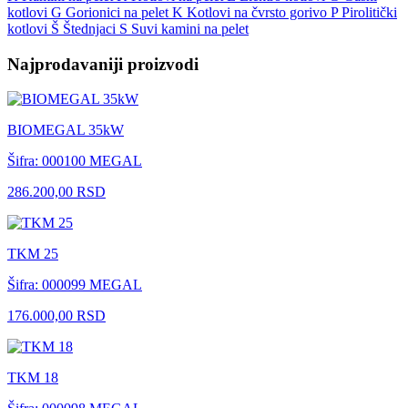
kotlovi
G
Gorionici na pelet
K
Kotlovi na čvrsto gorivo
P
Pirolitički
kotlovi
Š
Štednjaci
S
Suvi kamini na pelet
Najprodavaniji proizvodi
BIOMEGAL 35kW
Šifra: 000100
MEGAL
286.200,00 RSD
TKM 25
Šifra: 000099
MEGAL
176.000,00 RSD
TKM 18