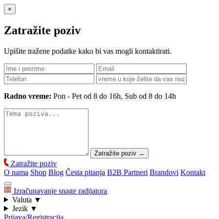
×
Zatražite poziv
Upišite tražene podatke kako bi vas mogli kontaktirati.
Radno vreme:
Pon - Pet od 8 do 16h, Sub od 8 do 14h
Zatražite poziv
→
Zatražite poziv
O nama
Shop
Blog
Česta pitanja
B2B Partneri
Brandovi
Kontakt
Izračunavanje snage radijatora
Valuta
▼
Jezik
▼
Prijava/Registracija