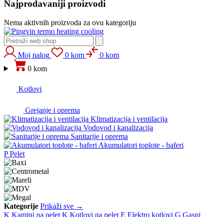
Najprodavaniji proizvodi
Nema aktivnih proizvoda za ovu kategoriju
heating
cooling
Moj nalog
0 kom
0 kom
0 kom
Kotlovi
Grejanje i oprema
Klimatizacija i ventilacija
Vodovod i kanalizacija
Sanitarije i oprema
Akumulatori toplote - baferi
P
Pelet
Kategorije
Prikaži sve →
K
Kamini na pelet
K
Kotlovi na pelet
E
Elektro kotlovi
G
Gasni