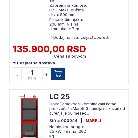
98 l
Zapremina komore:
87 l: Maks. dužina
drva: 500 mm
Prečnik dimnjaka:
200 mm: Visina
dimnjaka: ≥ 7 m
Dodaj na listu zelja
Uporedi
135.900,00 RSD
Cena sa pdv-om
Besplatna dostava
1
-
+
kom
LC 25
Opis: Toplovodni kombinovani kotao
proizvođača Mareli. Garancija na kazan od
curenja je 60 mesec...
Sifra: 000044
|
MARELI
Nominalna snaga:
25 kW: Težina: 262
kg