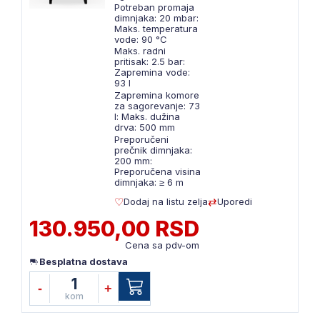
Potreban promaja
dimnjaka: 20 mbar:
Maks. temperatura
vode: 90 °C
Maks. radni
pritisak: 2.5 bar:
Zapremina vode:
93 l
Zapremina komore
za sagorevanje: 73
l: Maks. dužina
drva: 500 mm
Preporučeni
prečnik dimnjaka:
200 mm:
Preporučena visina
dimnjaka: ≥ 6 m
Dodaj na listu zelja
Uporedi
130.950,00 RSD
Cena sa pdv-om
Besplatna dostava
1
-
+
kom