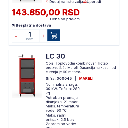
Dodaj na listu zelja
Uporedi
143.850,00 RSD
Cena sa pdv-om
Besplatna dostava
1
-
+
kom
LC 30
Opis: Toplovodni kombinovani kotao
proizvođača Mareli. Garancija na kazan od
curenja je 60 mesec...
Sifra: 000045
|
MARELI
Nominalna snaga:
30 kW: Težina: 280
kg
Potreban promaja
dimnjaka: 21 mbar:
Maks. temperatura
vode: 90 °C
Maks. radni
pritisak: 2.5 bar:
Zapremina vode: