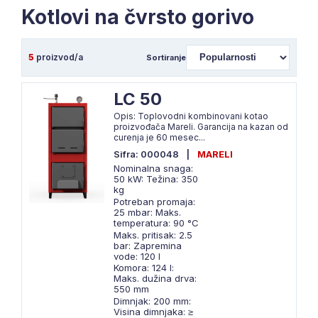
Kotlovi na čvrsto gorivo
5
proizvod/a
Sortiranje
LC 50
Opis: Toplovodni kombinovani kotao
proizvođača Mareli. Garancija na kazan od
curenja je 60 mesec...
Sifra: 000048
|
MARELI
Nominalna snaga:
50 kW: Težina: 350
kg
Potreban promaja:
25 mbar: Maks.
temperatura: 90 °C
Maks. pritisak: 2.5
bar: Zapremina
vode: 120 l
Komora: 124 l:
Maks. dužina drva:
550 mm
Dimnjak: 200 mm:
Visina dimnjaka: ≥