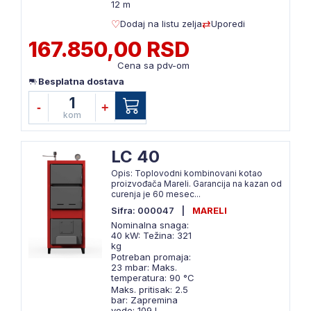
12 m
Dodaj na listu zelja
Uporedi
167.850,00 RSD
Cena sa pdv-om
Besplatna dostava
1
-
+
kom
LC 40
Opis: Toplovodni kombinovani kotao
proizvođača Mareli. Garancija na kazan od
curenja je 60 mesec...
Sifra: 000047
|
MARELI
Nominalna snaga:
40 kW: Težina: 321
kg
Potreban promaja:
23 mbar: Maks.
temperatura: 90 °C
Maks. pritisak: 2.5
bar: Zapremina
vode: 109 l