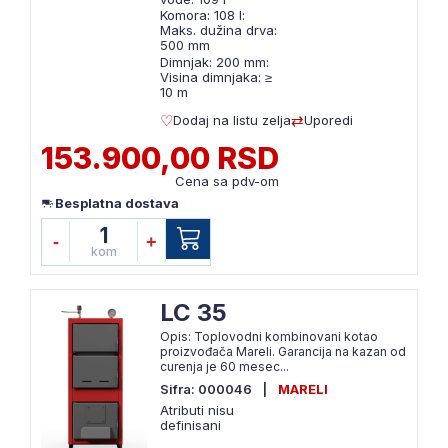
Komora: 108 l:
Maks. dužina drva:
500 mm
Dimnjak: 200 mm:
Visina dimnjaka: ≥
10 m
Dodaj na listu zelja
Uporedi
153.900,00 RSD
Cena sa pdv-om
Besplatna dostava
1
-
+
kom
LC 35
Opis: Toplovodni kombinovani kotao
proizvođača Mareli. Garancija na kazan od
curenja je 60 mesec...
Sifra: 000046
|
MARELI
Atributi nisu
definisani