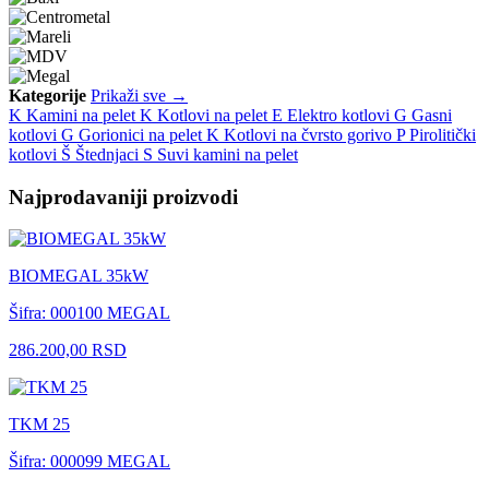
Kategorije
Prikaži sve →
K
Kamini na pelet
K
Kotlovi na pelet
E
Elektro kotlovi
G
Gasni
kotlovi
G
Gorionici na pelet
K
Kotlovi na čvrsto gorivo
P
Pirolitički
kotlovi
Š
Štednjaci
S
Suvi kamini na pelet
Najprodavaniji proizvodi
BIOMEGAL 35kW
Šifra: 000100
MEGAL
286.200,00 RSD
TKM 25
Šifra: 000099
MEGAL