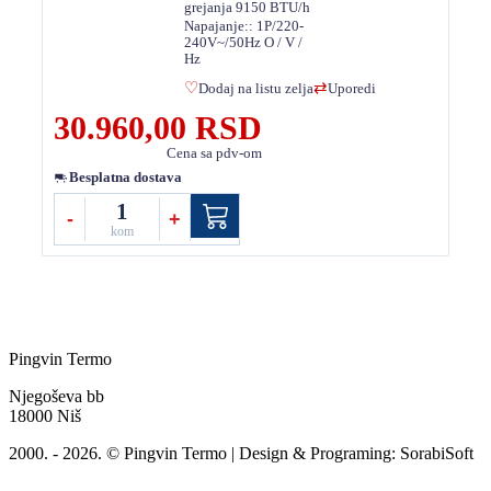
grejanja 9150 BTU/h
Napajanje:: 1P/220-
240V~/50Hz O / V /
Hz
Dodaj na listu zelja
Uporedi
30.960,00 RSD
Cena sa pdv-om
Besplatna dostava
1
-
+
kom
Pingvin Termo
Njegoševa bb
18000 Niš
2000. - 2026. © Pingvin Termo
|
Design & Programing:
SorabiSoft