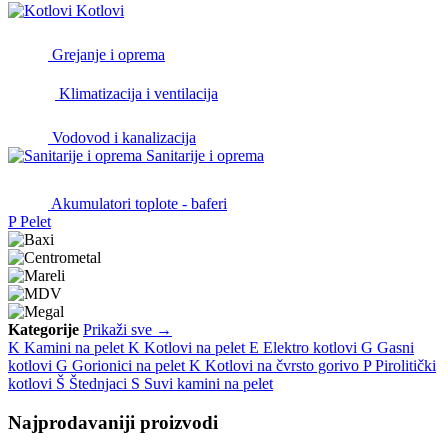
Kotlovi
Grejanje i oprema
Klimatizacija i ventilacija
Vodovod i kanalizacija
Sanitarije i oprema
Akumulatori toplote - baferi
P
Pelet
Kategorije
Prikaži sve →
K
Kamini na pelet
K
Kotlovi na pelet
E
Elektro kotlovi
G
Gasni
kotlovi
G
Gorionici na pelet
K
Kotlovi na čvrsto gorivo
P
Pirolitički
kotlovi
Š
Štednjaci
S
Suvi kamini na pelet
Najprodavaniji proizvodi