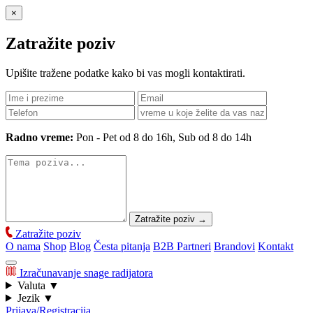
×
Zatražite poziv
Upišite tražene podatke kako bi vas mogli kontaktirati.
Radno vreme:
Pon - Pet od 8 do 16h, Sub od 8 do 14h
Zatražite poziv
→
Zatražite poziv
O nama
Shop
Blog
Česta pitanja
B2B Partneri
Brandovi
Kontakt
Izračunavanje snage radijatora
Valuta
▼
Jezik
▼
Prijava/Registracija