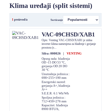
Klima uređaji (split sistemi)
1
proizvod/a
Sortiranje
VAC-09CHSD/XAB1
Opis: Venting VAC-CHSD/XAB1 je zidna
inverter klima namenjena za hlađenje i grejanje
prostora (s...
Sifra: 000026
|
VENTING
Opseg rada: hlađenja
OD -15 DO 53 °C,
grejanja OD 20 DO
30 °C
Unutrašnja jedinica::
698×255×190 mm
Energetski razred:
grejanja A+, hlađenja
A++
S.E.E.R: 6.1 Wh/Wh
Spoljna jedinica::
712×459×276 mm
Kapacitet: hlađenja
8900 BTU/h,