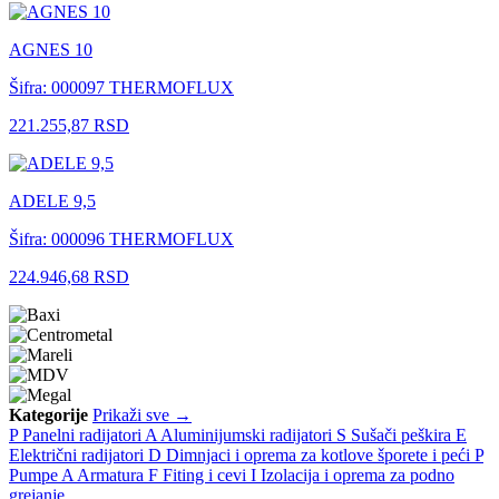
AGNES 10
Šifra: 000097
THERMOFLUX
221.255,87 RSD
ADELE 9,5
Šifra: 000096
THERMOFLUX
224.946,68 RSD
Kategorije
Prikaži sve →
P
Panelni radijatori
A
Aluminijumski radijatori
S
Sušači peškira
E
Električni radijatori
D
Dimnjaci i oprema za kotlove šporete i peći
P
Pumpe
A
Armatura
F
Fiting i cevi
I
Izolacija i oprema za podno
grejanje