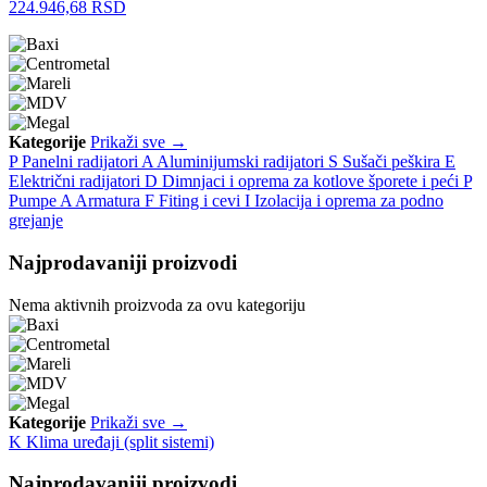
224.946,68 RSD
Kategorije
Prikaži sve →
P
Panelni radijatori
A
Aluminijumski radijatori
S
Sušači peškira
E
Električni radijatori
D
Dimnjaci i oprema za kotlove šporete i peći
P
Pumpe
A
Armatura
F
Fiting i cevi
I
Izolacija i oprema za podno
grejanje
Najprodavaniji proizvodi
Nema aktivnih proizvoda za ovu kategoriju
Kategorije
Prikaži sve →
K
Klima uređaji (split sistemi)
Najprodavaniji proizvodi