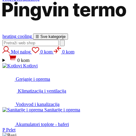
heating
cooling
☰
Sve kategorije
Moj nalog
0 kom
0 kom
0 kom
Kotlovi
Grejanje i oprema
Klimatizacija i ventilacija
Vodovod i kanalizacija
Sanitarije i oprema
Akumulatori toplote - baferi
P
Pelet