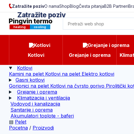
Zatražite poziv
O nama
Shop
Blog
Česta pitanja
B2B Partneri
Br
Zatražite poziv
Upišite tražene podatke kako bi vas mogli kontakti
heating
cooling
Kotlovi
Grejanje i oprema
Klimat
Kotlovi
Kamini na pelet
Kotlovi na pelet
Elektro kotlovi
Gasni kotlovi
Gorionici na pelet
Kotlovi na čvrsto gorivo
Pirolitički ko
Grejanje i oprema
Klimatizacija i ventilacija
Radno vreme:
Pon - Pet od 8 do 16h, Sub od 8 d
Vodovod i kanalizacija
Sanitarije i oprema
Akumulatori toplote - baferi
▤
Pelet
Pocetna
/
Proizvodi