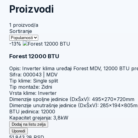
Proizvodi
1
proizvod/a
Zatražite poziv
→
Sortiranje
-13%
Forest 12000 BTU
Opis: Inverter klima uređaji Forest MDV, 12000 BTU pre
Sifra: 000043
|
MDV
Tip klime: Single split
Tip montaže: Zidni
Vrsta klime: Inverter
Dimenzije spoljne jedinice (DxŠxV): 495x270x720mm
Dimenzije unutrašnje jedinice (DxŠxV): 285x194x805
BTU jedinica: 12000
Kapacitet grejanja: 3,8kW
Dodaj na listu zelja
Uporedi
51.843,28 RSD