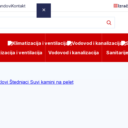
andovi
Kontakt
Izra
×
rati.
izacija i ventilacija
Vodovod i kanalizacija
Sanitarij
tlovi
Štednjaci
Suvi kamini na pelet
o 14h