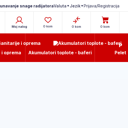
čunavanje snage radijatora
Prijava/Registracija
Valuta
Jezik
▼
▼
0 kom
Moj nalog
0 kom
0 kom
P
e i oprema
Akumulatori toplote - baferi
Pelet