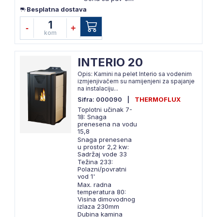
Besplatna dostava
1
-
+
kom
INTERIO 20
Opis: Kamini na pelet Interio sa vodenim
izmjenjivačem su namijenjeni za spajanje
na instalaciju...
Sifra: 000090
|
THERMOFLUX
Toplotni učinak 7-
18: Snaga
prenesena na vodu
15,8
Snaga prenesena
u prostor 2,2 kw:
Sadržaj vode 33
Težina 233:
Polazni/povratni
vod 1'
Max. radna
temperatura 80:
Visina dimovodnog
izlaza 230mm
Dubina kamina