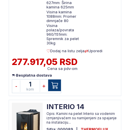
627mm: Širina
kamina 625mm
Visina kamina
1088mm: Promer
dimnjače 80
Visina
polaza/povrata
960/151mm:
Spremnik za pelet
30kg
Dodaj na listu zelja
Uporedi
277.917,05 RSD
Cena sa pdv-om
Besplatna dostava
1
-
+
kom
INTERIO 14
Opis: Kamini na pelet Interio sa vodenim
izmjenjivačem su namijenjeni za spajanje
na instalaciju...
Sifra: 000089
|
THERMOFLUX