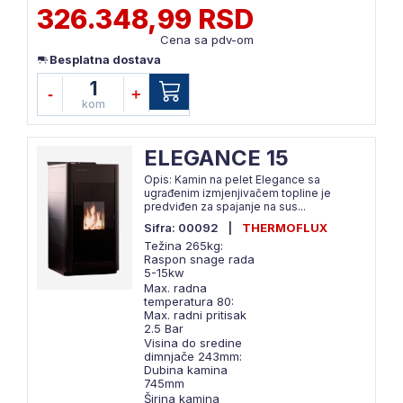
326.348,99 RSD
Cena sa pdv-om
Besplatna dostava
1
-
+
kom
ELEGANCE 15
Opis: Kamin na pelet Elegance sa
ugrađenim izmjenjivačem topline je
predviđen za spajanje na sus...
Sifra: 00092
|
THERMOFLUX
Težina 265kg:
Raspon snage rada
5-15kw
Max. radna
temperatura 80:
Max. radni pritisak
2.5 Bar
Visina do sredine
dimnjače 243mm:
Dubina kamina
745mm
Širina kamina