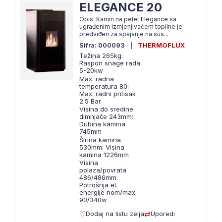
ELEGANCE 20
Opis: Kamin na pelet Elegance sa
ugrađenim izmjenjivačem topline je
predviđen za spajanje na sus...
Sifra: 000093
|
THERMOFLUX
Težina 265kg:
Raspon snage rada
5-20kw
Max. radna
temperatura 80:
Max. radni pritisak
2.5 Bar
Visina do sredine
dimnjače 243mm:
Dubina kamina
745mm
Širina kamina
530mm: Visina
kamina 1226mm
Visina
polaza/povrata
486/486mm:
Potrošnja el.
energije nom/max
90/340w
Dodaj na listu zelja
Uporedi