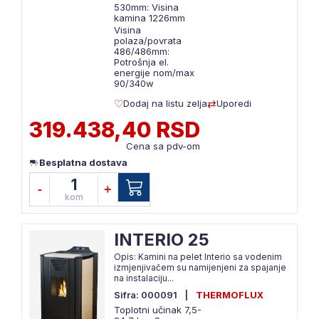
530mm: Visina
kamina 1226mm
Visina
polaza/povrata
486/486mm:
Potrošnja el.
energije nom/max
90/340w
Dodaj na listu zelja
Uporedi
319.438,40 RSD
Cena sa pdv-om
Besplatna dostava
1
-
+
kom
INTERIO 25
Opis: Kamini na pelet Interio sa vodenim
izmjenjivačem su namijenjeni za spajanje
na instalaciju...
Sifra: 000091
|
THERMOFLUX
Toplotni učinak 7,5-