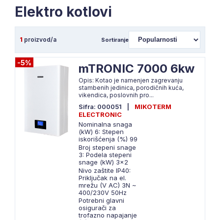
Elektro kotlovi
1
proizvod/a
Sortiranje
-5%
mTRONIC 7000 6kw
Opis: Kotao je namenjen zagrevanju
stambenih jedinica, porodičnih kuća,
vikendica, poslovnih pro...
Sifra: 000051
|
MIKOTERM
ELECTRONIC
Nominalna snaga
(kW) 6: Stepen
iskorišćenja (%) 99
Broj stepeni snage
3: Podela stepeni
snage (kW) 3x2
Nivo zaštite IP40:
Priključak na el.
mrežu (V AC) 3N ~
400/230V 50Hz
Potrebni glavni
osigurači za
trofazno napajanje