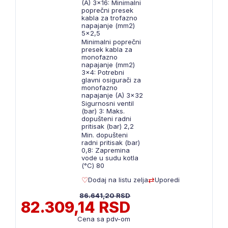
(A) 3x16: Minimalni
poprečni presek
kabla za trofazno
napajanje (mm2)
5x2,5
Minimalni poprečni
presek kabla za
monofazno
napajanje (mm2)
3x4: Potrebni
glavni osigurači za
monofazno
napajanje (A) 3x32
Sigurnosni ventil
(bar) 3: Maks.
dopušteni radni
pritisak (bar) 2,2
Min. dopušteni
radni pritisak (bar)
0,8: Zapremina
vode u sudu kotla
(°C) 80
Dodaj na listu zelja
Uporedi
86.641,20 RSD
82.309,14 RSD
Cena sa pdv-om