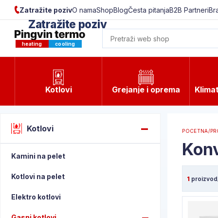
Zatražite poziv
O nama
Shop
Blog
Česta pitanja
B2B Partneri
Br
Zatražite poziv
Upišite tražene podatke kako bi vas mogli kontakti
heating
cooling
Kotlovi
Grejanje i oprema
Klimat
Kotlovi
POCETNA
/
PR
Konv
Kamini na pelet
Radno vreme:
Pon - Pet od 8 do 16h, Sub od 8 d
Kotlovi na pelet
1
proizvod
Elektro kotlovi
Gasni kotlovi