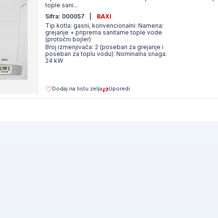
tople sani...
Sifra: 000057
|
BAXI
Tip kotla: gasni, konvencionalni: Namena:
grejanje + priprema sanitarne tople vode
(protočni bojler)
Broj izmenjivača: 2 (poseban za grejanje i
poseban za toplu vodu): Nominalna snaga:
24 kW
Dodaj na listu zelja
Uporedi