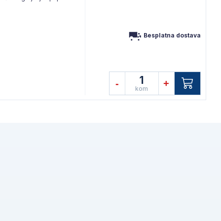
Besplatna dostava
1
-
+
kom