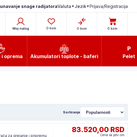
čunavanje snage radijatora
Prijava/Registracija
Valuta
Jezik
▼
▼
0 kom
Moj nalog
0 kom
0 kom
P
e i oprema
Akumulatori toplote - baferi
Pelet
Sortiranje
83.520,00 RSD
Cena sa pdv-om
ača za grejanje i pripremu