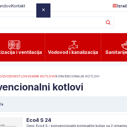
andovi
Kontakt
Izra
×
rati.
izacija i ventilacija
Vodovod i kanalizacija
Sanitarij
OIZVODI
/
KOTLOVI
/
GASNI KOTLOVI
/
KONVENCIONALNI KOTLOVI
encionalni kotlovi
o 14h
/a
Eco4 S 24
Opis: Eco4 S – konvencionalni kompaktni kotao sa 2 izmenjiv