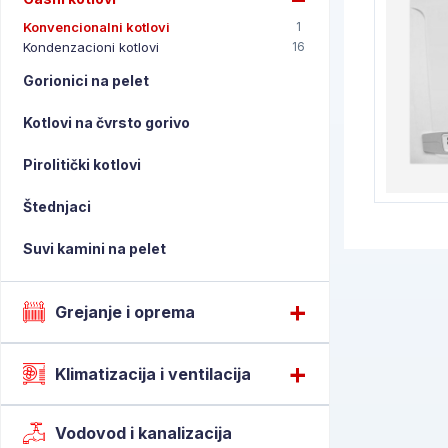
Konvencionalni kotlovi
1
Kondenzacioni kotlovi
16
Gorionici na pelet
Zatražite poziv
→
Kotlovi na čvrsto gorivo
Pirolitički kotlovi
Štednjaci
Suvi kamini na pelet
Grejanje i oprema
Klimatizacija i ventilacija
Vodovod i kanalizacija