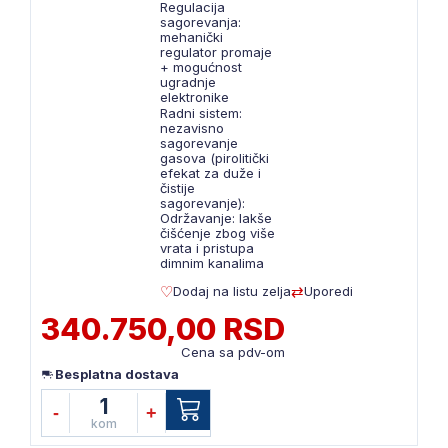
Regulacija
sagorevanja:
mehanički
regulator promaje
+ mogućnost
ugradnje
elektronike
Radni sistem:
nezavisno
sagorevanje
gasova (pirolitički
efekat za duže i
čistije
sagorevanje):
Održavanje: lakše
čišćenje zbog više
vrata i pristupa
dimnim kanalima
Dodaj na listu zelja
Uporedi
340.750,00 RSD
Cena sa pdv-om
Besplatna dostava
1
-
+
kom