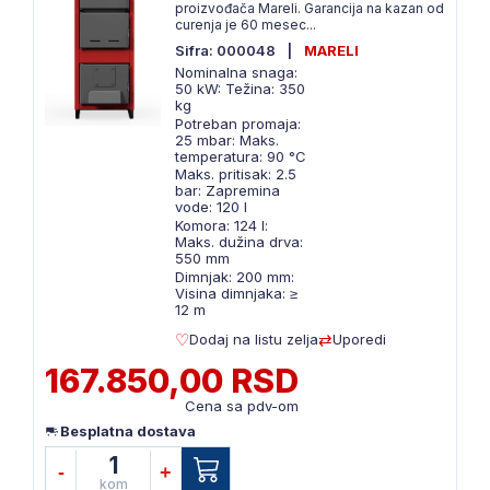
proizvođača Mareli. Garancija na kazan od
curenja je 60 mesec...
Sifra: 000048
|
MARELI
Nominalna snaga:
50 kW: Težina: 350
kg
Potreban promaja:
25 mbar: Maks.
temperatura: 90 °C
Maks. pritisak: 2.5
bar: Zapremina
vode: 120 l
Komora: 124 l:
Maks. dužina drva:
550 mm
Dimnjak: 200 mm:
Visina dimnjaka: ≥
12 m
Dodaj na listu zelja
Uporedi
167.850,00 RSD
Cena sa pdv-om
Besplatna dostava
1
-
+
kom