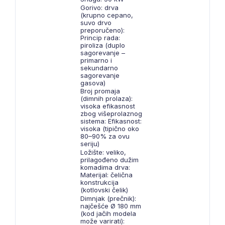
Gorivo: drva
(krupno cepano,
suvo drvo
preporučeno):
Princip rada:
piroliza (duplo
sagorevanje –
primarno i
sekundarno
sagorevanje
gasova)
Broj promaja
(dimnih prolaza):
visoka efikasnost
zbog višeprolaznog
sistema: Efikasnost:
visoka (tipično oko
80–90% za ovu
seriju)
Ložište: veliko,
prilagođeno dužim
komadima drva:
Materijal: čelična
konstrukcija
(kotlovski čelik)
Dimnjak (prečnik):
najčešće Ø 180 mm
(kod jačih modela
može varirati):