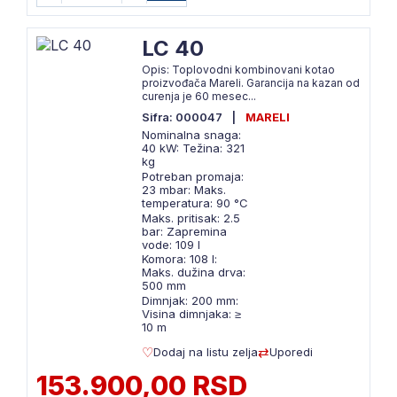
LC 40
Opis: Toplovodni kombinovani kotao
proizvođača Mareli. Garancija na kazan od
curenja je 60 mesec...
Sifra: 000047
|
MARELI
Nominalna snaga:
40 kW: Težina: 321
kg
Potreban promaja:
23 mbar: Maks.
temperatura: 90 °C
Maks. pritisak: 2.5
bar: Zapremina
vode: 109 l
Komora: 108 l:
Maks. dužina drva:
500 mm
Dimnjak: 200 mm:
Visina dimnjaka: ≥
10 m
Dodaj na listu zelja
Uporedi
153.900,00 RSD