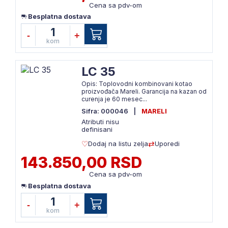
Cena sa pdv-om
Besplatna dostava
1
-
+
kom
LC 35
Opis: Toplovodni kombinovani kotao
proizvođača Mareli. Garancija na kazan od
curenja je 60 mesec...
Sifra: 000046
|
MARELI
Atributi nisu
definisani
Dodaj na listu zelja
Uporedi
143.850,00 RSD
Cena sa pdv-om
Besplatna dostava
1
-
+
kom