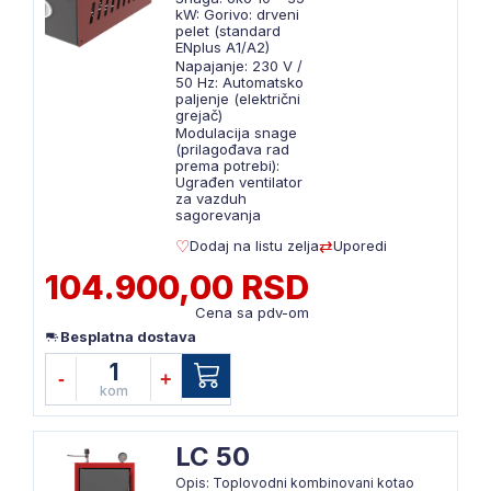
kW: Gorivo: drveni
pelet (standard
ENplus A1/A2)
Napajanje: 230 V /
50 Hz: Automatsko
paljenje (električni
grejač)
Modulacija snage
(prilagođava rad
prema potrebi):
Ugrađen ventilator
za vazduh
sagorevanja
Dodaj na listu zelja
Uporedi
104.900,00 RSD
Cena sa pdv-om
Besplatna dostava
1
-
+
kom
LC 50
Opis: Toplovodni kombinovani kotao