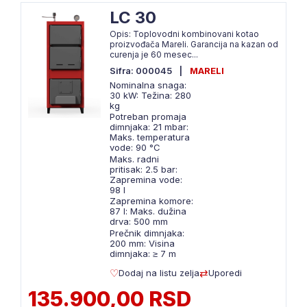
LC 30
Opis: Toplovodni kombinovani kotao
proizvođača Mareli. Garancija na kazan od
curenja je 60 mesec...
Sifra: 000045
|
MARELI
Nominalna snaga:
30 kW: Težina: 280
kg
Potreban promaja
dimnjaka: 21 mbar:
Maks. temperatura
vode: 90 °C
Maks. radni
pritisak: 2.5 bar:
Zapremina vode:
98 l
Zapremina komore:
87 l: Maks. dužina
drva: 500 mm
Prečnik dimnjaka:
200 mm: Visina
dimnjaka: ≥ 7 m
Dodaj na listu zelja
Uporedi
135.900,00 RSD