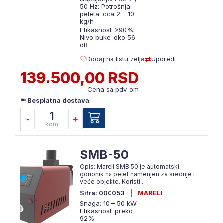
50 Hz: Potrošnja
peleta: cca 2 – 10
kg/h
Efikasnost: >90%:
Nivo buke: oko 56
dB
Dodaj na listu zelja
Uporedi
139.500,00 RSD
Cena sa pdv-om
Besplatna dostava
1
-
+
kom
SMB-50
Opis: Mareli SMB 50 je automatski
gorionik na pelet namenjen za srednje i
veće objekte. Koristi...
Sifra: 000053
|
MARELI
Snaga: 10 – 50 kW:
Efikasnost: preko
92%