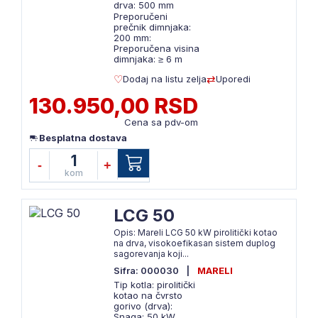
drva: 500 mm
Preporučeni
prečnik dimnjaka:
200 mm:
Preporučena visina
dimnjaka: ≥ 6 m
Dodaj na listu zelja
Uporedi
130.950,00 RSD
Cena sa pdv-om
Besplatna dostava
1
-
+
kom
LCG 50
Opis: Mareli LCG 50 kW pirolitički kotao
na drva, visokoefikasan sistem duplog
sagorevanja koji...
Sifra: 000030
|
MARELI
Tip kotla: pirolitički
kotao na čvrsto
gorivo (drva):
Snaga: 50 kW