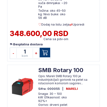
vuča dimnjaka: ~20
Pa
Težina: oko 45–50
kg: Nivo buke: oko
56 dB
Dodaj na listu zelja
Uporedi
348.600,00 RSD
Cena sa pdv-om
Besplatna dostava
1
-
+
kom
SMB Rotary 100
Opis: Mareli SMB Rotary 100 je
industrijski/jači gorionik na pelet sa
rotacionom komorom sagorev...
Sifra: 000055
|
MARELI
Snaga: 30 – 100
kW: Efikasnost: oko
92%+
Gorivo: drveni pelet