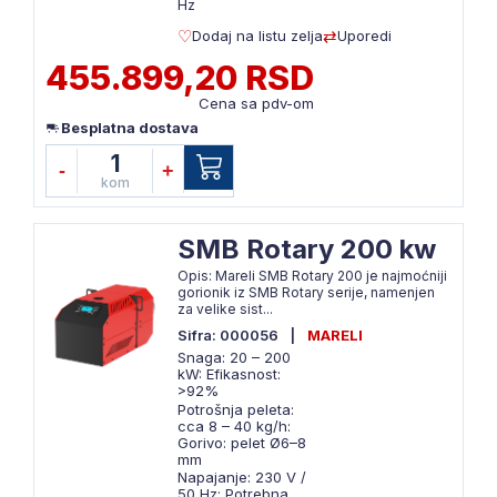
Hz
Dodaj na listu zelja
Uporedi
455.899,20 RSD
Cena sa pdv-om
Besplatna dostava
1
-
+
kom
SMB Rotary 200 kw
Opis: Mareli SMB Rotary 200 je najmoćniji
gorionik iz SMB Rotary serije, namenjen
za velike sist...
Sifra: 000056
|
MARELI
Snaga: 20 – 200
kW: Efikasnost:
>92%
Potrošnja peleta:
cca 8 – 40 kg/h:
Gorivo: pelet Ø6–8
mm
Napajanje: 230 V /
50 Hz: Potrebna