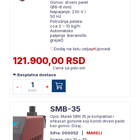
Gorivo: drveni pelet
(Ø6–8 mm):
Napajanje: 230 V /
50 Hz
Potrošnja peleta:
cca 2 – 10 kg/h:
Automatsko
paljenje (keramički
grejač)
Dodaj na listu zelja
Uporedi
121.900,00 RSD
Cena sa pdv-om
Besplatna dostava
1
-
+
kom
SMB-35
Opis: Mareli SBN 35 je kompaktan i
efikasan gorionik koji koristi drveni pelet
kao gorivo. Dizaj...
Sifra: 000052
|
MARELI
Snaga: oko 10 – 35