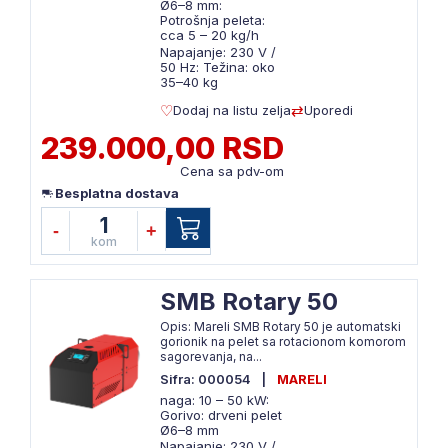
Ø6–8 mm:
Potrošnja peleta:
cca 5 – 20 kg/h
Napajanje: 230 V /
50 Hz: Težina: oko
35–40 kg
Dodaj na listu zelja
Uporedi
239.000,00 RSD
Cena sa pdv-om
Besplatna dostava
1
-
+
kom
SMB Rotary 50
Opis: Mareli SMB Rotary 50 je automatski
gorionik na pelet sa rotacionom komorom
sagorevanja, na...
Sifra: 000054
|
MARELI
naga: 10 – 50 kW:
Gorivo: drveni pelet
Ø6–8 mm
Napajanje: 230 V /