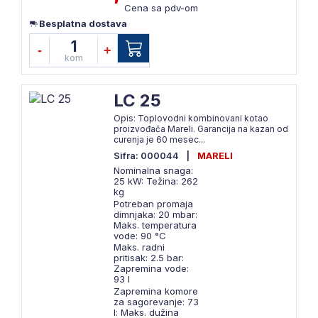
Cena sa pdv-om
Besplatna dostava
1
-
+
kom
LC 25
Opis: Toplovodni kombinovani kotao
proizvođača Mareli. Garancija na kazan od
curenja je 60 mesec...
Sifra: 000044
|
MARELI
Nominalna snaga:
25 kW: Težina: 262
kg
Potreban promaja
dimnjaka: 20 mbar:
Maks. temperatura
vode: 90 °C
Maks. radni
pritisak: 2.5 bar:
Zapremina vode:
93 l
Zapremina komore
za sagorevanje: 73
l: Maks. dužina