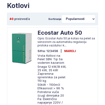
Kotlovi
40
proizvod/a
Sortiranje
Ecostar Auto 50
Opis: Ecostar Auto 50 je kotao na pelet sa
senzorom za automatsku regulaciju
protoka vazduha i k...
Sifra: 123456
|
MARELI
Vrsta Kotlovi na
Pelet SBN: Tip Sa
vodenim kazanom
Snaga 12 kW,18 kW,
25 kW, 35 kW:
Zapremina
spremnika za pelet
110 kg
50kW - 1100m3:
Efikasnost > 96 %
Potrebna vuča
(cug) dimnjaka 20
Pa: Električno
napajanje 220V /