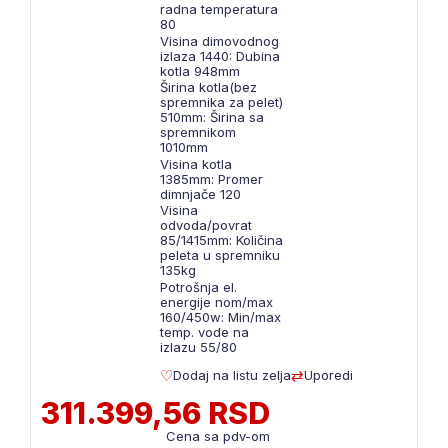
radna temperatura
80
Visina dimovodnog
izlaza 1440: Dubina
kotla 948mm
Širina kotla(bez
spremnika za pelet)
510mm: Širina sa
spremnikom
1010mm
Visina kotla
1385mm: Promer
dimnjače 120
Visina
odvoda/povrat
85/1415mm: Količina
peleta u spremniku
135kg
Potrošnja el.
energije nom/max
160/450w: Min/max
temp. vode na
izlazu 55/80
Dodaj na listu zelja
Uporedi
311.399,56 RSD
Cena sa pdv-om