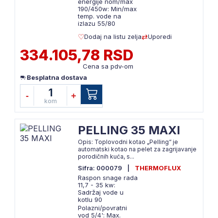
energije nom/max
190/450w: Min/max
temp. vode na
izlazu 55/80
Dodaj na listu zelja
Uporedi
334.105,78 RSD
Cena sa pdv-om
Besplatna dostava
1
-
+
kom
PELLING 35 MAXI
Opis: Toplovodni kotao „Pelling“ je
automatski kotao na pelet za zagrijavanje
porodičnih kuća, s...
Sifra: 000079
|
THERMOFLUX
Raspon snage rada
11,7 - 35 kw:
Sadržaj vode u
kotlu 90
Polazni/povratni
vod 5/4': Max.