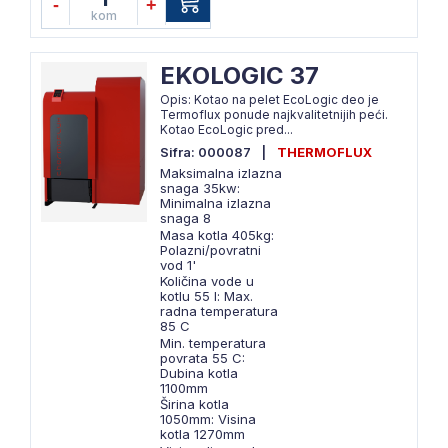
-
+
kom
EKOLOGIC 37
Opis: Kotao na pelet EcoLogic deo je
Termoflux ponude najkvalitetnijih peći.
Kotao EcoLogic pred...
Sifra: 000087
|
THERMOFLUX
Maksimalna izlazna
snaga 35kw:
Minimalna izlazna
snaga 8
Masa kotla 405kg:
Polazni/povratni
vod 1'
Količina vode u
kotlu 55 l: Max.
radna temperatura
85 C
Min. temperatura
povrata 55 C:
Dubina kotla
1100mm
Širina kotla
1050mm: Visina
kotla 1270mm