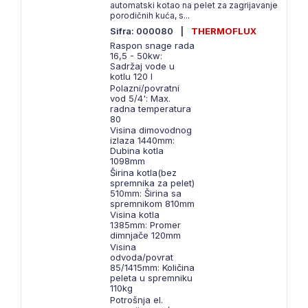
automatski kotao na pelet za zagrijavanje
porodičnih kuća, s...
Sifra: 000080
|
THERMOFLUX
Raspon snage rada
16,5 - 50kw:
Sadržaj vode u
kotlu 120 l
Polazni/povratni
vod 5/4': Max.
radna temperatura
80
Visina dimovodnog
izlaza 1440mm:
Dubina kotla
1098mm
Širina kotla(bez
spremnika za pelet)
510mm: Širina sa
spremnikom 810mm
Visina kotla
1385mm: Promer
dimnjače 120mm
Visina
odvoda/povrat
85/1415mm: Količina
peleta u spremniku
110kg
Potrošnja el.