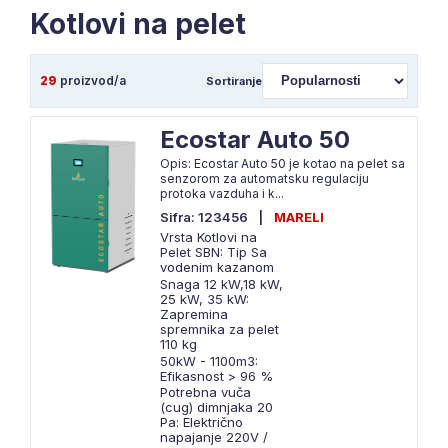
Kotlovi na pelet
29
proizvod/a
Sortiranje
Ecostar Auto 50
Opis: Ecostar Auto 50 je kotao na pelet sa
senzorom za automatsku regulaciju
protoka vazduha i k...
Sifra: 123456
|
MARELI
Vrsta Kotlovi na
Pelet SBN: Tip Sa
vodenim kazanom
Snaga 12 kW,18 kW,
25 kW, 35 kW:
Zapremina
spremnika za pelet
110 kg
50kW - 1100m3:
Efikasnost > 96 %
Potrebna vuča
(cug) dimnjaka 20
Pa: Električno
napajanje 220V /