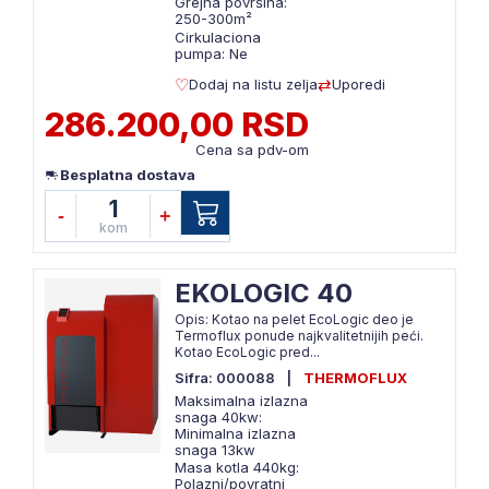
Grejna površina:
250-300m²
Cirkulaciona
pumpa: Ne
Dodaj na listu zelja
Uporedi
286.200,00 RSD
Cena sa pdv-om
Besplatna dostava
1
-
+
kom
EKOLOGIC 40
Opis: Kotao na pelet EcoLogic deo je
Termoflux ponude najkvalitetnijih peći.
Kotao EcoLogic pred...
Sifra: 000088
|
THERMOFLUX
Maksimalna izlazna
snaga 40kw:
Minimalna izlazna
snaga 13kw
Masa kotla 440kg:
Polazni/povratni