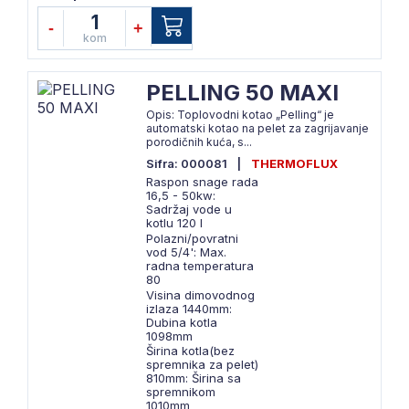
1
-
+
kom
PELLING 50 MAXI
Opis: Toplovodni kotao „Pelling“ je
automatski kotao na pelet za zagrijavanje
porodičnih kuća, s...
Sifra: 000081
|
THERMOFLUX
Raspon snage rada
16,5 - 50kw:
Sadržaj vode u
kotlu 120 l
Polazni/povratni
vod 5/4': Max.
radna temperatura
80
Visina dimovodnog
izlaza 1440mm:
Dubina kotla
1098mm
Širina kotla(bez
spremnika za pelet)
810mm: Širina sa
spremnikom
1010mm