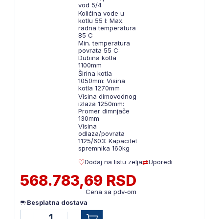
vod 5/4
Količina vode u
kotlu 55 l: Max.
radna temperatura
85 C
Min. temperatura
povrata 55 C:
Dubina kotla
1100mm
Širina kotla
1050mm: Visina
kotla 1270mm
Visina dimovodnog
izlaza 1250mm:
Promer dimnjače
130mm
Visina
odlaza/povrata
1125/603: Kapacitet
spremnika 160kg
Dodaj na listu zelja
Uporedi
568.783,69 RSD
Cena sa pdv-om
Besplatna dostava
1