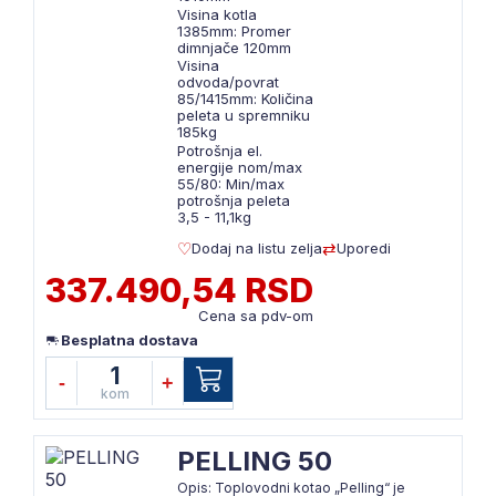
Visina kotla
1385mm: Promer
dimnjače 120mm
Visina
odvoda/povrat
85/1415mm: Količina
peleta u spremniku
185kg
Potrošnja el.
energije nom/max
55/80: Min/max
potrošnja peleta
3,5 - 11,1kg
Dodaj na listu zelja
Uporedi
337.490,54 RSD
Cena sa pdv-om
Besplatna dostava
1
-
+
kom
PELLING 50
Opis: Toplovodni kotao „Pelling“ je