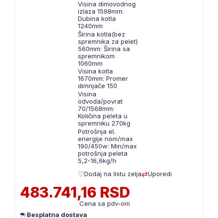
Visina dimovodnog
izlaza 1598mm:
Dubina kotla
1240mm
Širina kotla(bez
spremnika za pelet)
560mm: Širina sa
spremnikom
1060mm
Visina kotla
1670mm: Promer
dimnjače 150
Visina
odvoda/povrat
70/1568mm:
Količina peleta u
spremniku 270kg
Potrošnja el.
energije nom/max
190/450w: Min/max
potrošnja peleta
5,2-16,6kg/h
Dodaj na listu zelja
Uporedi
483.741,16 RSD
Cena sa pdv-om
Besplatna dostava