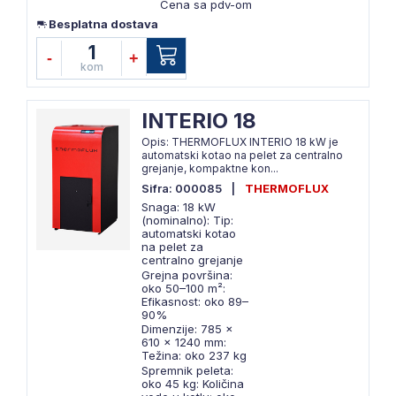
Cena sa pdv-om
Besplatna dostava
1
-
+
kom
INTERIO 18
Opis: THERMOFLUX INTERIO 18 kW je
automatski kotao na pelet za centralno
grejanje, kompaktne kon...
Sifra: 000085
|
THERMOFLUX
Snaga: 18 kW
(nominalno): Tip:
automatski kotao
na pelet za
centralno grejanje
Grejna površina:
oko 50–100 m²:
Efikasnost: oko 89–
90%
Dimenzije: 785 ×
610 × 1240 mm:
Težina: oko 237 kg
Spremnik peleta:
oko 45 kg: Količina