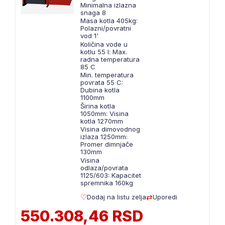
Minimalna izlazna
snaga 8
Masa kotla 405kg:
Polazni/povratni
vod 1'
Količina vode u
kotlu 55 l: Max.
radna temperatura
85 C
Min. temperatura
povrata 55 C:
Dubina kotla
1100mm
Širina kotla
1050mm: Visina
kotla 1270mm
Visina dimovodnog
izlaza 1250mm:
Promer dimnjače
130mm
Visina
odlaza/povrata
1125/603: Kapacitet
spremnika 160kg
Dodaj na listu zelja
Uporedi
550.308,46 RSD