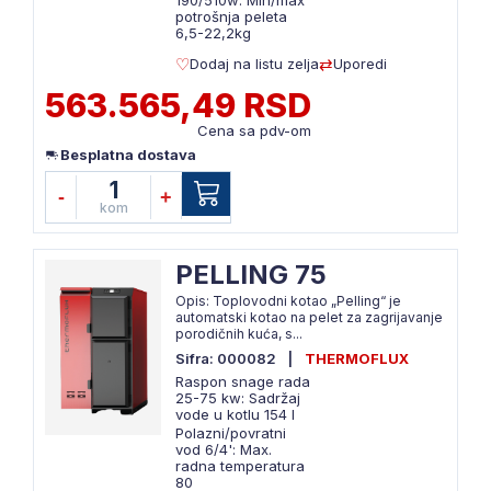
190/510w: Min/max
potrošnja peleta
6,5-22,2kg
Dodaj na listu zelja
Uporedi
563.565,49 RSD
Cena sa pdv-om
Besplatna dostava
1
-
+
kom
PELLING 75
Opis: Toplovodni kotao „Pelling“ je
automatski kotao na pelet za zagrijavanje
porodičnih kuća, s...
Sifra: 000082
|
THERMOFLUX
Raspon snage rada
25-75 kw: Sadržaj
vode u kotlu 154 l
Polazni/povratni
vod 6/4': Max.
radna temperatura
80