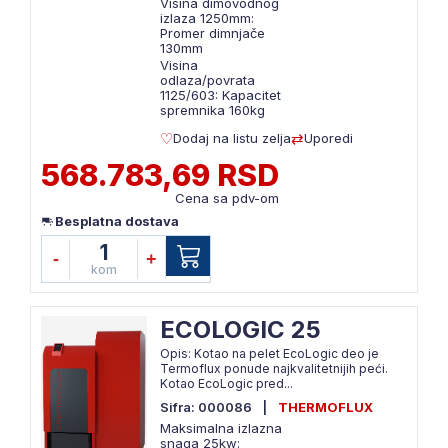
Visina dimovodnog
izlaza 1250mm:
Promer dimnjače
130mm
Visina
odlaza/povrata
1125/603: Kapacitet
spremnika 160kg
Dodaj na listu zelja
Uporedi
568.783,69 RSD
Cena sa pdv-om
Besplatna dostava
1
-
+
kom
ECOLOGIC 25
Opis: Kotao na pelet EcoLogic deo je
Termoflux ponude najkvalitetnijih peći.
Kotao EcoLogic pred...
Sifra: 000086
|
THERMOFLUX
Maksimalna izlazna
snaga 25kw: