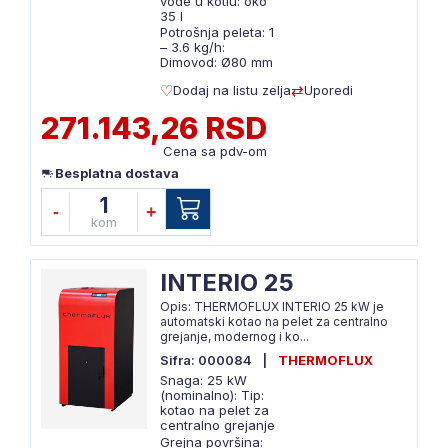
vode u kotlu: oko
35 l
Potrošnja peleta: 1
– 3.6 kg/h:
Dimovod: Ø80 mm
Dodaj na listu zelja
Uporedi
271.143,26 RSD
Cena sa pdv-om
Besplatna dostava
1
-
+
kom
INTERIO 25
Opis: THERMOFLUX INTERIO 25 kW je
automatski kotao na pelet za centralno
grejanje, modernog i ko...
Sifra: 000084
|
THERMOFLUX
Snaga: 25 kW
(nominalno): Tip:
kotao na pelet za
centralno grejanje
Grejna površina: