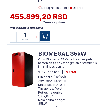
Hz
Dodaj na listu zelja
Uporedi
455.899,20 RSD
Cena sa pdv-om
Besplatna dostava
1
-
+
kom
BIOMEGAL 35kW
Opis: Biomegal 35 kW je kotao na pelet
namenjen za efikasno grejanje stambenih
i manjih poslovni...
Sifra: 000100
|
MEGAL
Dimenzije (DxŠxV):
750x560x1375mm
Masa kotla: 270kg
Tip goriva: Pelet
Potrošnja goriva:
1,2-7,8kg/h
Nominalna snaga:
35kW