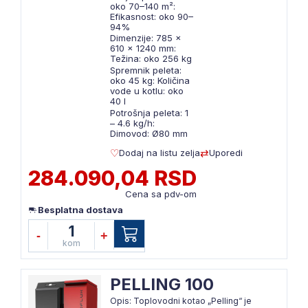
oko 70–140 m²:
Efikasnost: oko 90–
94%
Dimenzije: 785 ×
610 × 1240 mm:
Težina: oko 256 kg
Spremnik peleta:
oko 45 kg: Količina
vode u kotlu: oko
40 l
Potrošnja peleta: 1
– 4.6 kg/h:
Dimovod: Ø80 mm
Dodaj na listu zelja
Uporedi
284.090,04 RSD
Cena sa pdv-om
Besplatna dostava
1
-
+
kom
PELLING 100
Opis: Toplovodni kotao „Pelling“ je