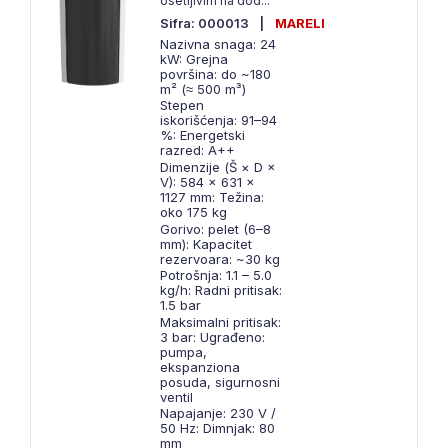
osetljivim na dod...
Sifra: 000013
|
MARELI
Nazivna snaga: 24
kW: Grejna
površina: do ~180
m² (≈ 500 m³)
Stepen
iskorišćenja: 91–94
%: Energetski
razred: A++
Dimenzije (Š × D ×
V): 584 × 631 ×
1127 mm: Težina:
oko 175 kg
Gorivo: pelet (6–8
mm): Kapacitet
rezervoara: ~30 kg
Potrošnja: 1.1 – 5.0
kg/h: Radni pritisak:
1.5 bar
Maksimalni pritisak:
3 bar: Ugrađeno:
pumpa,
ekspanziona
posuda, sigurnosni
ventil
Napajanje: 230 V /
50 Hz: Dimnjak: 80
mm