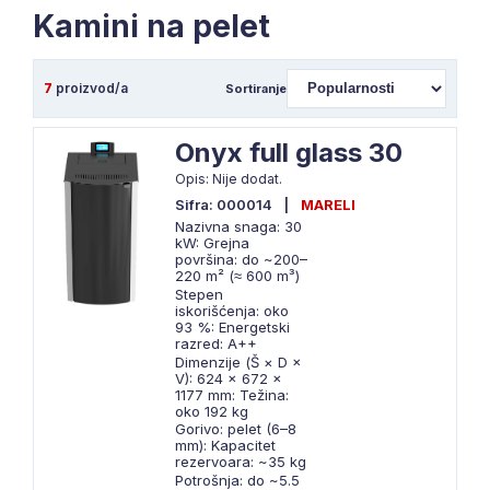
Kamini na pelet
7
proizvod/a
Sortiranje
Onyx full glass 30
Opis: Nije dodat.
Sifra: 000014
|
MARELI
Nazivna snaga: 30
kW: Grejna
površina: do ~200–
220 m² (≈ 600 m³)
Stepen
iskorišćenja: oko
93 %: Energetski
razred: A++
Dimenzije (Š × D ×
V): 624 × 672 ×
1177 mm: Težina:
oko 192 kg
Gorivo: pelet (6–8
mm): Kapacitet
rezervoara: ~35 kg
Potrošnja: do ~5.5