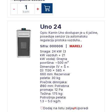
1
-
+
kom
Uno 24
Opis: Kamin Uno dostupan je u 4 jačine,
poseduje senzor za automatsku
regulaciju protoka vazduha...
Sifra: 000006
|
MARELI
Snaga: 24 kW (3
kW vazduh + 21
kW voda): Grejna
površina: ~500 m³
Dimenzije (V × Š ×
D): 1130 × 585 ×
660 mm: Rezervoar
peleta: 30 kg
Prečnik dimnjaka:
Ø80 mm: Potrebna
promaja: 12 Pa
Težina: 175 kg:
Potrošnja peleta:
1.3 – 5.0 kg/h
Dodaj na listu zelja
Uporedi