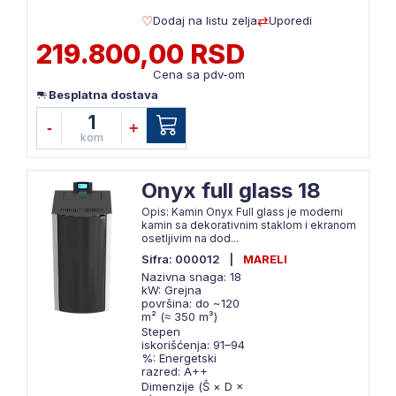
Dodaj na listu zelja
Uporedi
219.800,00 RSD
Cena sa pdv-om
Besplatna dostava
1
-
+
kom
Onyx full glass 18
Opis: Kamin Onyx Full glass je moderni
kamin sa dekorativnim staklom i ekranom
osetljivim na dod...
Sifra: 000012
|
MARELI
Nazivna snaga: 18
kW: Grejna
površina: do ~120
m² (≈ 350 m³)
Stepen
iskorišćenja: 91–94
%: Energetski
razred: A++
Dimenzije (Š × D ×