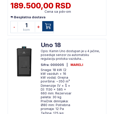
189.500,00 RSD
Cena sa pdv-om
Besplatna dostava
1
-
+
kom
Uno 18
Opis: Kamin Uno dostupan je u 4 jačine,
poseduje senzor za automatsku
regulaciju protoka vazduha...
Sifra: 000005
|
MARELI
Snaga: 18 kW (2
kW vazduh + 16
kW voda): Grejna
površina: ~350 m³
Dimenzije (V × Š ×
D): 1130 × 585 ×
660 mm: Rezervoar
peleta: 30 kg
Prečnik dimnjaka:
Ø80 mm: Potrebna
promaja: 12 Pa
Težina: 175 kg: