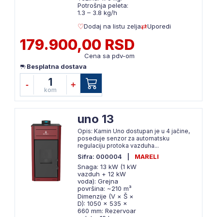
Potrošnja peleta:
1.3 – 3.8 kg/h
Dodaj na listu zelja
Uporedi
179.900,00 RSD
Cena sa pdv-om
Besplatna dostava
1
-
+
kom
uno 13
Opis: Kamin Uno dostupan je u 4 jačine,
poseduje senzor za automatsku
regulaciju protoka vazduha...
Sifra: 000004
|
MARELI
Snaga: 13 kW (1 kW
vazduh + 12 kW
voda): Grejna
površina: ~210 m³
Dimenzije (V × Š ×
D): 1050 × 535 ×
660 mm: Rezervoar