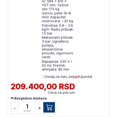
V): 584 × 631 ×
1127 mm: Težina:
oko 175 kg
Gorivo: pelet (6–8
mm): Kapacitet
rezervoara: ~30 kg
Potrošnja: 0.8 – 3.9
kg/h: Radni pritisak:
1.5 bar
Maksimalni pritisak:
3 bar: Ugrađeno:
pumpa,
ekspanziona
posuda, sigurnosni
ventil
Napajanje: 230 V /
50 Hz: Prečnik
dimnjaka: 80 mm
Dodaj na listu zelja
Uporedi
209.400,00 RSD
Cena sa pdv-om
Besplatna dostava
1
-
+
kom