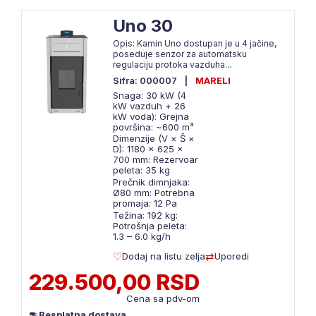
Uno 30
Opis: Kamin Uno dostupan je u 4 jačine,
poseduje senzor za automatsku
regulaciju protoka vazduha...
Sifra: 000007
|
MARELI
Snaga: 30 kW (4
kW vazduh + 26
kW voda): Grejna
površina: ~600 m³
Dimenzije (V × Š ×
D): 1180 × 625 ×
700 mm: Rezervoar
peleta: 35 kg
Prečnik dimnjaka:
Ø80 mm: Potrebna
promaja: 12 Pa
Težina: 192 kg:
Potrošnja peleta:
1.3 – 6.0 kg/h
Dodaj na listu zelja
Uporedi
229.500,00 RSD
Cena sa pdv-om
Besplatna dostava