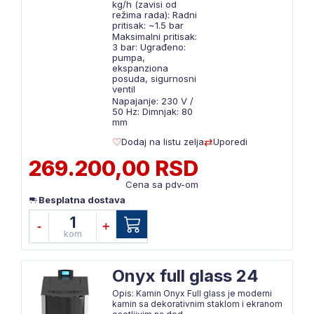
kg/h (zavisi od
režima rada): Radni
pritisak: ~1.5 bar
Maksimalni pritisak:
3 bar: Ugrađeno:
pumpa,
ekspanziona
posuda, sigurnosni
ventil
Napajanje: 230 V /
50 Hz: Dimnjak: 80
mm
Dodaj na listu zelja
Uporedi
269.200,00 RSD
Cena sa pdv-om
Besplatna dostava
1
-
+
kom
Onyx full glass 24
Opis: Kamin Onyx Full glass je moderni
kamin sa dekorativnim staklom i ekranom