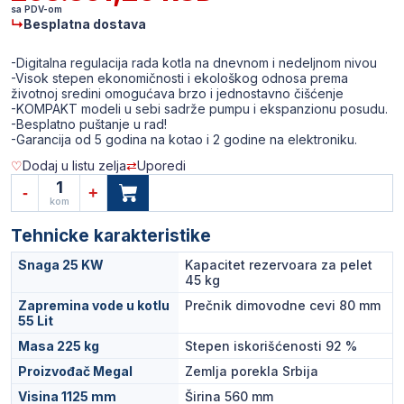
sa PDV-om
↳
Besplatna dostava
-Digitalna regulacija rada kotla na dnevnom i nedeljnom nivou
-Visok stepen ekonomičnosti i ekološkog odnosa prema
životnoj sredini omogućava brzo i jednostavno čišćenje
-KOMPAKT modeli u sebi sadrže pumpu i ekspanzionu posudu.
-Besplatno puštanje u rad!
Dodaj u listu zelja
Uporedi
1
-
+
kom
Tehnicke karakteristike
Snaga 25 KW
Kapacitet rezervoara za pelet
45 kg
Zapremina vode u kotlu
Prečnik dimovodne cevi 80 mm
55 Lit
Masa 225 kg
Stepen iskorišćenosti 92 %
Proizvođač Megal
Zemlja porekla Srbija
Visina 1125 mm
Širina 560 mm