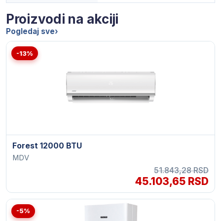
Proizvodi na akciji
Pogledaj sve
›
-13%
Forest 12000 BTU
MDV
51.843,28 RSD
45.103,65 RSD
-5%