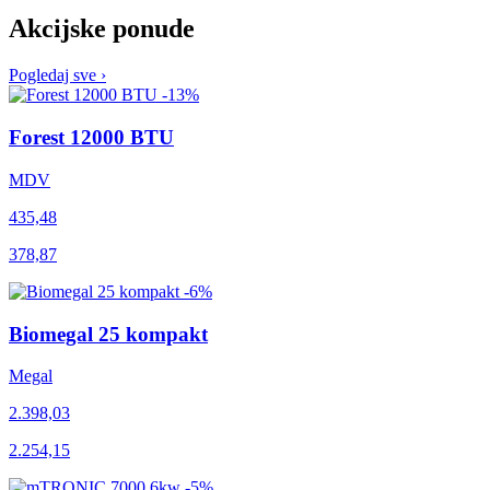
Akcijske ponude
Pogledaj sve
›
-13%
Forest 12000 BTU
MDV
435,48
378,87
-6%
Biomegal 25 kompakt
Megal
2.398,03
2.254,15
-5%