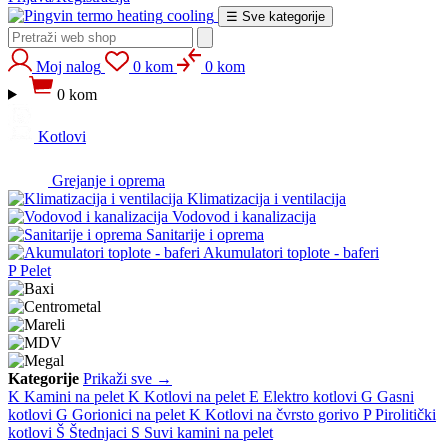
heating
cooling
☰
Sve kategorije
Moj nalog
0 kom
0 kom
0 kom
Kotlovi
Grejanje i oprema
Klimatizacija i ventilacija
Vodovod i kanalizacija
Sanitarije i oprema
Akumulatori toplote - baferi
P
Pelet
Kategorije
Prikaži sve →
K
Kamini na pelet
K
Kotlovi na pelet
E
Elektro kotlovi
G
Gasni
kotlovi
G
Gorionici na pelet
K
Kotlovi na čvrsto gorivo
P
Pirolitički
kotlovi
Š
Štednjaci
S
Suvi kamini na pelet