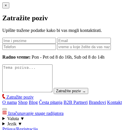
×
Zatražite poziv
Upišite tražene podatke kako bi vas mogli kontaktirati.
Radno vreme:
Pon - Pet od 8 do 16h, Sub od 8 do 14h
Zatražite poziv
→
Zatražite poziv
O nama
Shop
Blog
Česta pitanja
B2B Partneri
Brandovi
Kontakt
Izračunavanje snage radijatora
Valuta
▼
Jezik
▼
Prijava/Registracija