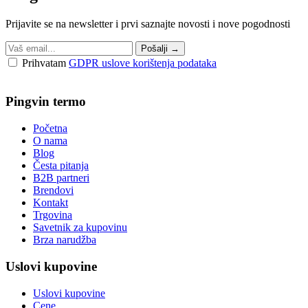
Prijavite se na newsletter i prvi saznajte novosti i nove pogodnosti
Pošalji
→
Prihvatam
GDPR uslove korištenja podataka
Pingvin termo
Početna
O nama
Blog
Česta pitanja
B2B partneri
Brendovi
Kontakt
Trgovina
Savetnik za kupovinu
Brza narudžba
Uslovi kupovine
Uslovi kupovine
Cene