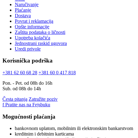
Naručivanje
Plaćanje
Dostava
Povrat i reklamacija
Opšte informacije
Zaštita podataka o ličnosti
Upotreba kolačića
Jednostrani raskid ugovora
Uredi privole
Korisnička podrška
+381 62 60 68 28
+381 60 0 417 818
Pon. - Pet. od 08h do 16h
Sub. od 08h do 14h
Česta pitanja
Zatražite poziv
f
Pratite nas na Fejsbuku
Mogućnosti plaćanja
bankovnom uplatom, mobilnim ili elektronskim bankarstvom
kreditnim i debitnim karticama