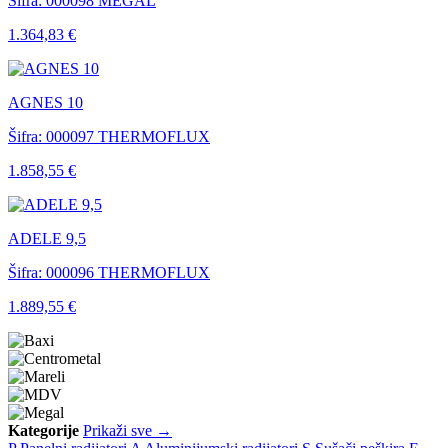
Šifra: 000098
MEGAL
1.364,83 €
AGNES 10
Šifra: 000097
THERMOFLUX
1.858,55 €
ADELE 9,5
Šifra: 000096
THERMOFLUX
1.889,55 €
Kategorije
Prikaži sve →