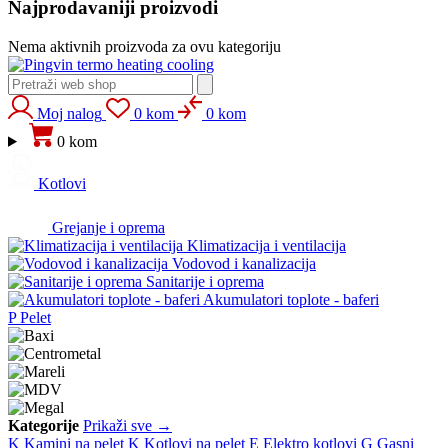
Najprodavaniji proizvodi
Nema aktivnih proizvoda za ovu kategoriju
heating
cooling
Moj nalog
0 kom
0 kom
0 kom
Kotlovi
Grejanje i oprema
Klimatizacija i ventilacija
Vodovod i kanalizacija
Sanitarije i oprema
Akumulatori toplote - baferi
P
Pelet
Kategorije
Prikaži sve →
K
Kamini na pelet
K
Kotlovi na pelet
E
Elektro kotlovi
G
Gasni