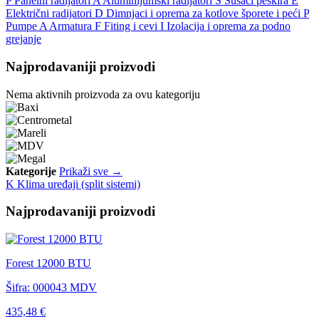
P
Panelni radijatori
A
Aluminijumski radijatori
S
Sušači peškira
E
Električni radijatori
D
Dimnjaci i oprema za kotlove šporete i peći
P
Pumpe
A
Armatura
F
Fiting i cevi
I
Izolacija i oprema za podno
grejanje
Najprodavaniji proizvodi
Nema aktivnih proizvoda za ovu kategoriju
Kategorije
Prikaži sve →
K
Klima uređaji (split sistemi)
Najprodavaniji proizvodi
Forest 12000 BTU
Šifra: 000043
MDV
435,48 €