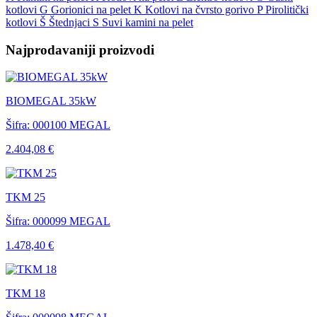
kotlovi
G
Gorionici na pelet
K
Kotlovi na čvrsto gorivo
P
Pirolitički
kotlovi
Š
Štednjaci
S
Suvi kamini na pelet
Najprodavaniji proizvodi
BIOMEGAL 35kW
Šifra: 000100
MEGAL
2.404,08 €
TKM 25
Šifra: 000099
MEGAL
1.478,40 €
TKM 18