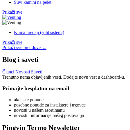
Suvi kamini na pelet
Prikaži sve
Klima uređaji (split sistemi)
Prikaži sve
Prikaži sve brendove
→
Blog i saveti
Članci
Novosti
Saveti
Trenutno nema objavljenih vesti. Dodajte novu vest u dashboard-u.
Primajte besplatno na email
akcijske ponude
posebne ponude za instalatere i trgovce
novosti u našem asortimanu
novosti i informacije našeg poslovanja
Pingvin Termo
Newsletter