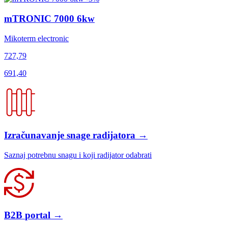
mTRONIC 7000 6kw
Mikoterm electronic
727,79
691,40
Izračunavanje
snage radijatora
→
Saznaj potrebnu snagu i koji radijator odabrati
B2B
portal
→