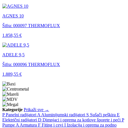
AGNES 10
Šifra: 000097
THERMOFLUX
1.858,55 €
ADELE 9,5
Šifra: 000096
THERMOFLUX
1.889,55 €
Kategorije
Prikaži sve →
P
Panelni radijatori
A
Aluminijumski radijatori
S
Sušači peškira
E
Električni radijatori
D
Dimnjaci i oprema za kotlove šporete i peći
P
Pumpe
A
Armatura
F
Fiting i cevi
I
Izolacija i oprema za podno